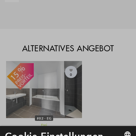
ALTERNATIVES ANGEBOT
0
#02 - EG
Frei
3-Zimmer-Wohnung #02 - EG