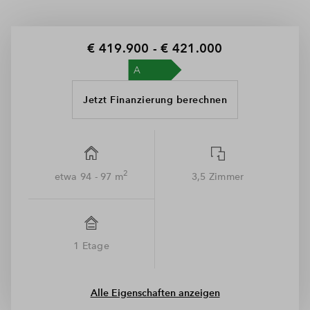
damit einmal mehr das BPD-Motto von der Gestaltung
lebendiger Räume
€ 419.900 - € 421.000
Jetzt Finanzierung berechnen
2
etwa 94 - 97 m
3,5 Zimmer
1 Etage
Alle Eigenschaften anzeigen