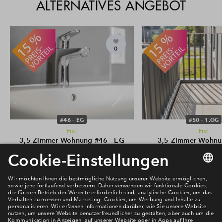
ALTERNATIVES ANGEBOT
0
#46 - EG
#50 - 1.OG
Frei
Frei
3,5-Zimmer-Wohnung #46 - EG
3,5-Zimmer-Wohnu
€ 419.500
1.OG
€ 421.000
Kirschweide
Kirschweide