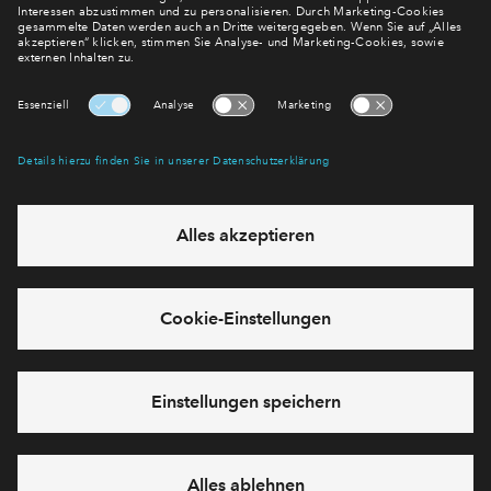
Newsletter Anmeldung
Verpassen Sie zu diesem Wohnprojekt keine Neuigkeiten
mehr! Wir halten Sie auf dem Laufenden – mit unserem
regelmäßig erscheinenden Newsletter informieren wir Sie
über den Stand dieses und weiterer Neubauprojekte.
E-Mail-Adresse
Abonnieren
Möchten Sie wissen, was wir mit Ihren Daten machen? Klicken Sie hier
für unsere
Datenschutzerklärung
.
Sie haben eine Frage? Dann rufen Sie uns gerne an
+49 69
50603738
oder hinterlassen Sie eine Nachricht über das
Formular: