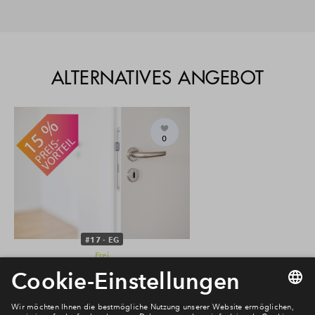
ALTERNATIVES ANGEBOT
0
#17 - EG
Frei
3-Zimmer-Wohnung #17 - EG
€ 360.500
Traubenhang