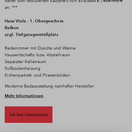
daher zum reduzierten Kaufpreis von
370.000 €
|
434.900 €
an. ***
Haus Viola - 1. Obergeschoss
Balkon
zzgl. Tiefgaragenstellplatz
Badezimmer mit Dusche und Wanne
Hauswirtschafts- bzw. Abstellraum
Separater Kellerraum
Fußbodenheizung
Eichenparkett- und Fliesenböden
Moderne Badausstattung namhafter Hersteller
Mehr Informationen
Ein Aufzug führt komfortabel von der Tiefgaragenebene direkt
zu den einzelnen Etagen der jeweiligen Wohnungen, die mit
Balkonen, Terrassen oder sogar Dachterrassen ausgestattet
Ich bin interessiert
sind. Hier lässt es sich prima die frische Luft genießen und
entspannen. Die Wohn-Oase inmitten der Stadt verwirklicht
damit einmal mehr das BPD-Motto von der Gestaltung