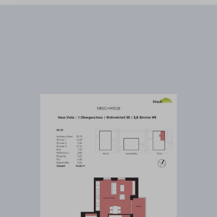
Wir benötigen Ihre Zustimmung, um
den Mapbox-Service zu laden!
Wir verwenden Mapbox, um Inhalte
einzubetten. Dieser Service kann Daten zu
Ihren Aktivitäten sammeln. Bitte lesen Sie die
Details durch und stimmen Sie der Nutzung
des Service zu, um diese Inhalte anzuzeigen.
Mehr Informationen
Akzeptieren
Powered by
Usercentrics Consent Management
Platform