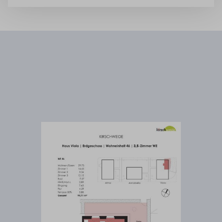
Wir benötigen Ihre Zustimmung, um
den Mapbox-Service zu laden!
Wir verwenden Mapbox, um Inhalte
einzubetten. Dieser Service kann Daten zu
Ihren Aktivitäten sammeln. Bitte lesen Sie die
Details durch und stimmen Sie der Nutzung
des Service zu, um diese Inhalte anzuzeigen.
Mehr Informationen
Akzeptieren
Powered by
Usercentrics Consent Management
Platform