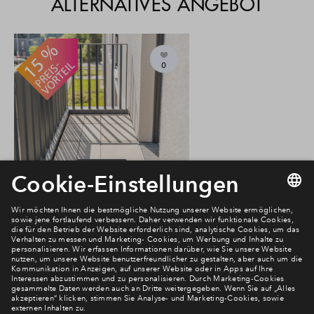
ALTERNATIVES ANGEBOT
0
#50 - 1.OG
Frei
3,5-Zimmer-Wohnung #50 -
1.OG
€ 421.000
Kirschweide