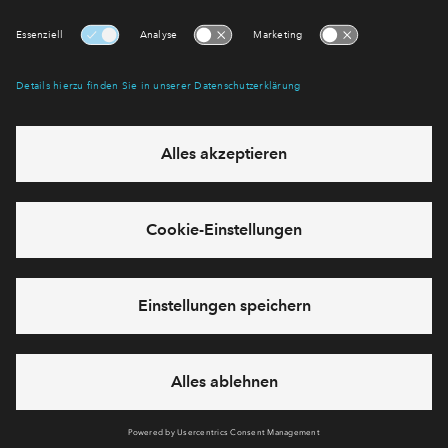
Newsletter Anmeldung
Verpassen Sie zu diesem Wohnprojekt keine Neuigkeiten
mehr! Wir halten Sie auf dem Laufenden – mit unserem
regelmäßig erscheinenden Newsletter informieren wir Sie
über den Stand dieses und weiterer Neubauprojekte.
E-Mail-Adresse
Abonnieren
Möchten Sie wissen, was wir mit Ihren Daten machen? Klicken Sie hier
für unsere
Datenschutzerklärung
.
Sie haben eine Frage? Dann rufen Sie uns gerne an
+49 69
50603738
oder hinterlassen Sie eine Nachricht über das
Formular: