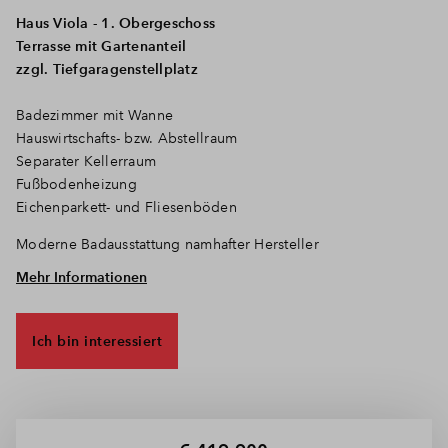
Haus Viola - 1. Obergeschoss
Terrasse mit Gartenanteil
zzgl. Tiefgaragenstellplatz
Badezimmer mit Wanne
Hauswirtschafts- bzw. Abstellraum
Separater Kellerraum
Fußbodenheizung
Eichenparkett- und Fliesenböden
Moderne Badausstattung namhafter Hersteller
Mehr Informationen
Ein Aufzug führt komfortabel von der Tiefgaragenebene direkt
zu den einzelnen Etagen der jeweiligen Wohnungen, die mit
Balkonen, Terrassen oder sogar Dachterrassen ausgestattet
Ich bin interessiert
sind. Hier lässt es sich prima die frische Luft genießen und
entspannen. Die Wohn-Oase inmitten der Stadt verwirklicht
damit einmal mehr das BPD-Motto von der Gestaltung
lebendiger Räume