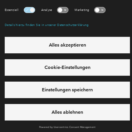
Abonnieren
Möchten Sie wissen, was wir mit Ihren Daten machen? Klicken Sie hier
für unsere
Datenschutzerklärung
.
Sie haben eine Frage? Dann rufen Sie uns gerne an
+49 69
50603738
oder hinterlassen Sie eine Nachricht über das
Formular:
Cookies
Impressum
Datenschutz