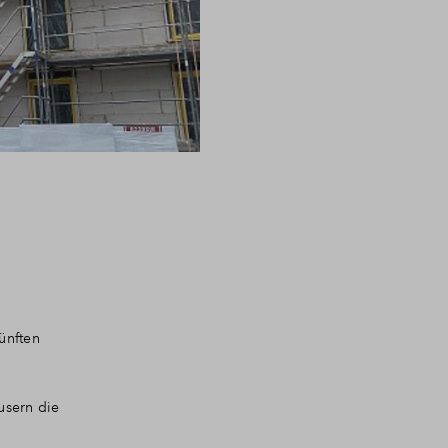
ünften
usern die