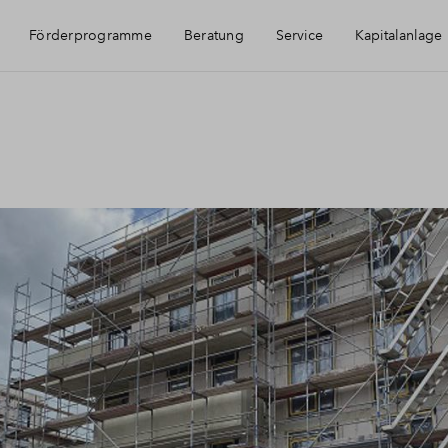
Förderprogramme
Beratung
Service
Kapitalanlage
Häufig gestellte Fragen
Immobilie als Kapitala
Über BPD
Möblierungsangebot
Kontakt