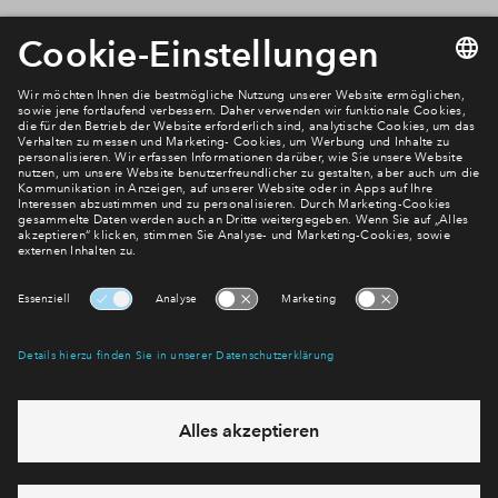
Newsletter Anmeldung
Verpassen Sie zu diesem Wohnprojekt keine Neuigkeiten
mehr! Wir halten Sie auf dem Laufenden – mit unserem
regelmäßig erscheinenden Newsletter informieren wir Sie
über den Stand dieses und weiterer Neubauprojekte.
E-Mail-Adresse
Abonnieren
Möchten Sie wissen, was wir mit Ihren Daten machen? Klicken Sie hier
für unsere
Datenschutzerklärung
.
Sie haben eine Frage? Dann rufen Sie uns gerne an
+49 69
50603738
oder hinterlassen Sie eine Nachricht über das